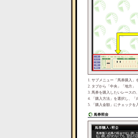
1. サブメニュー「馬券購入」
2. タブから「中央」「地方
3. 馬券を購入したいレース
4. 「購入方法」を選択し、
5. 「購入金額」にチェック