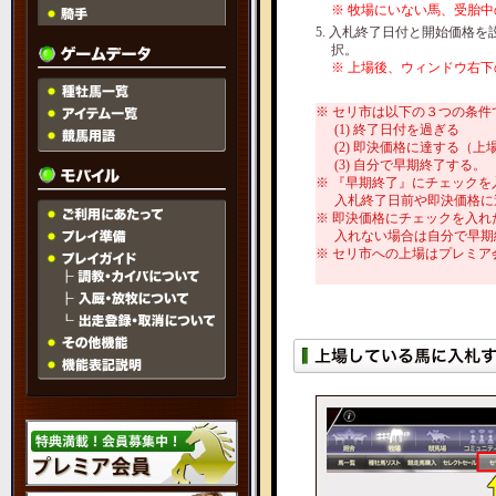
※ 牧場にいない馬、受胎
5. 入札終了日付と開始価格
択。
※ 上場後、ウィンドウ右
※ セリ市は以下の３つの条件
(1) 終了日付を過ぎる
(2) 即決価格に達する（
(3) 自分で早期終了する。
※ 『早期終了』にチェックを
入札終了日前や即決価格に
※ 即決価格にチェックを入
入れない場合は自分で早期
※ セリ市への上場はプレミア