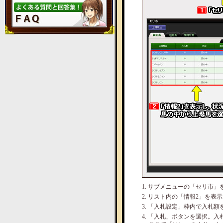
1. サブメニューの「セリ市
2. リスト内の「情報2」を
3. 「入札設定」枠内で入札
4. 「入札」ボタンを選択。