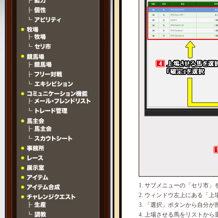
1. サブメニューの「セリ市
2. ウィンドウ左上にある「
3. 「選択」ボタンから自分
4. 上場させる馬をリストか