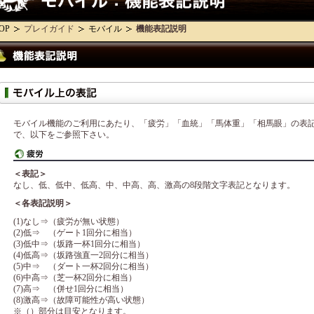
OP
プレイガイド
モバイル
機能表記説明
モバイル機能のご利用にあたり、「疲労」「血統」「馬体重」「相馬眼」の表記
で、以下をご参照下さい。
＜表記＞
なし、低、低中、低高、中、中高、高、激高の8段階文字表記となります。
＜各表記説明＞
(1)なし⇒（疲労が無い状態）
(2)低⇒ （ゲート1回分に相当）
(3)低中⇒（坂路一杯1回分に相当）
(4)低高⇒（坂路強直一2回分に相当）
(5)中⇒ （ダート一杯2回分に相当）
(6)中高⇒（芝一杯2回分に相当）
(7)高⇒ （併せ1回分に相当）
(8)激高⇒（故障可能性が高い状態）
※（）部分は目安となります。