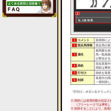
1
コメント
装蹄師によ
2
競走馬情報
競走馬の基
相馬眼を使
3
適性
馬一覧画面
が変化する
現在装着中
4
蹄鉄
蹄鉄は摩耗
5
打付け
蹄鉄を装着
装着中の蹄
6
削蹄
一度削蹄し
「打付け」ボタンをクリック
※ 蹄鉄には使用回数が設定
（フリーレースでは摩耗し
※ 削蹄することにより、装