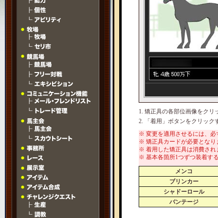
1. 矯正具の各部位画像をク
2. 「着用」ボタンをクリッ
※ 変更を適用させるには、
※ 矯正具カードが必要となり
※ 着用した矯正具は消費され
※ 基本各箇所1つずつ装着す
メンコ
ブリンカー
シャドーロール
バンテージ