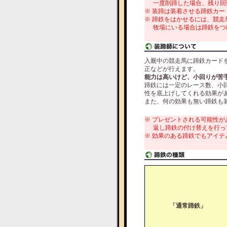
一度削蹄した場合、残り回
※ 装蹄は装着させる蹄鉄カ
※ 蹄鉄をはかせるには、競
牧場にいる場合は蹄鉄をつ
入厩中の競走馬に蹄鉄カード
正などが行えます。
能力は高いけど、小回りが苦
蹄鉄には一定のレース数、小
性を底上げしてくれる効果が
また、何の効果も無い蹄鉄も
※ プレゼントされる可能性が
返し蹄鉄の付け替えを行っ
※ 効果のある蹄鉄でもアイ
「通常蹄鉄」