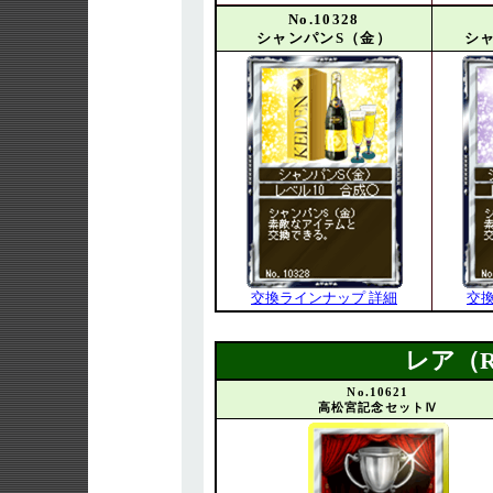
No.10328
シャンパンS（金）
シ
交換ラインナップ 詳細
交
レア（
No.10621
高松宮記念セットⅣ