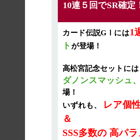
10連５回でSR確
1
カード伝説GⅠには
ト
が登場！
高松宮記念セットには
ダノンスマッシュ
場！
レア個
いずれも、
＆
SSS多数の 高パ