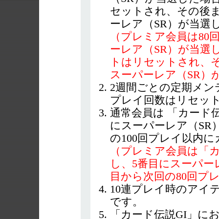
セットされ、その後ま
ーレア（SR）が当選
（プレミア会員は80
ーレア（SR）が当選
トはリセットされ、そ
スーパーレア（SR）
2週間ごとの定期メン
プレイ回数はリセッ
通常会員は 「カード伝
にスーパーレア（SR
の100回プレイ以内
（プレミア会員は「カ
し、5番目にスーパー
目から次回の80回プ
10連プレイ時のアイ
です。
「カード伝説GI」に