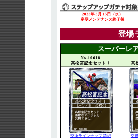
2023年 3月 15日（水）
定期メンテナンス終了後
登場
スーパーレア
No.10618
高松宮記念セットⅠ
高
交換ラインナップ 詳細
交