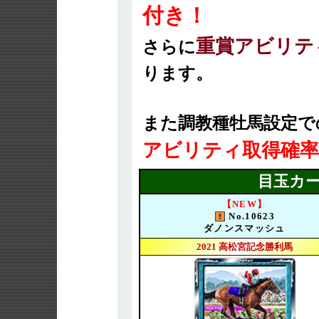
付き！
重賞アビリテ
さらに
ります。
また調教種牡馬設定で
アビリティ取得確率
目玉カー
【NEW】
No.10623
ダノンスマッシュ
2021 高松宮記念勝利馬