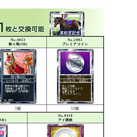
No.4053
No.2802
祭り馬(SR)
プレミアコイン
1枚
15枚
No.9418
SR)
アイ蹄鉄