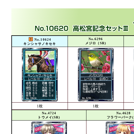
No.6296
No.10624
メジロ（SR)
キンシャサノキセキ
1枚
1枚
No.4724
No.4628
トウメイ(SR)
フラワーパーク(