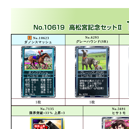
No.6293
No.10623
グレーハウンド(SR)
ダノンスマッシュ
1枚
1枚
No.7135
No.5691
限界突破+33% 上昇+3
ヒサトモ