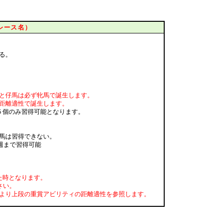
レース名）
る。
と仔馬は必ず牝馬で誕生します。
距離適性で誕生します。
５個のみ習得可能となります。
馬は習得できない。
週まで習得可能
た時となります。
さい。
より上段の重賞アビリティの距離適性を参照します。