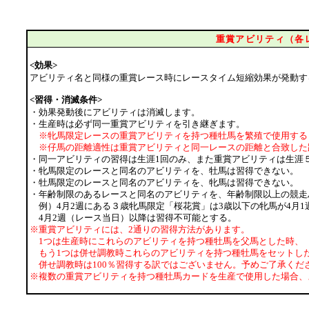
重賞アビリティ（各
<効果>
アビリティ名と同様の重賞レース時にレースタイム短縮効果が発動す
<習得・消滅条件>
・効果発動後にアビリティは消滅します。
・生産時は必ず同一重賞アビリティを引き継ぎます。
※牝馬限定レースの重賞アビリティを持つ種牡馬を繁殖で使用する
※仔馬の距離適性は重賞アビリティと同一レースの距離と合致した
・同一アビリティの習得は生涯1回のみ、また重賞アビリティは生涯
・牝馬限定のレースと同名のアビリティを、牡馬は習得できない。
・牡馬限定のレースと同名のアビリティを、牝馬は習得できない。
・年齢制限のあるレースと同名のアビリティを、年齢制限以上の競走
例）4月2週にある３歳牝馬限定「桜花賞」は3歳以下の牝馬が4月1
4月2週（レース当日）以降は習得不可能とする。
※重賞アビリティには、2通りの習得方法があります。
1つは生産時にこれらのアビリティを持つ種牡馬を父馬とした時、
もう1つは併せ調教時これらのアビリティを持つ種牡馬をセットし
併せ調教時は100％習得する訳ではございません。予めご了承くだ
※複数の重賞アビリティを持つ種牡馬カードを生産で使用した場合、