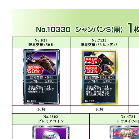
No.637
No.7135
限界突破+50％
限界突破+33%上昇+3
10枚
10枚
No.2802
No.4724
プレミアコイン
トウメイ(SR