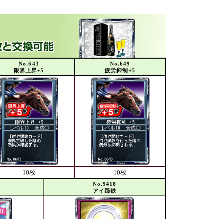
No.643
No.649
限界上昇+5
疲労抑制+5
10枚
10枚
No.9418
)
アイ蹄鉄