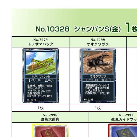
No.7979
No.2299
トノサマバッタ
オオクワガタ
1枚
1枚
No.2996
No.2997
血統大辞典
生産ガイドブ