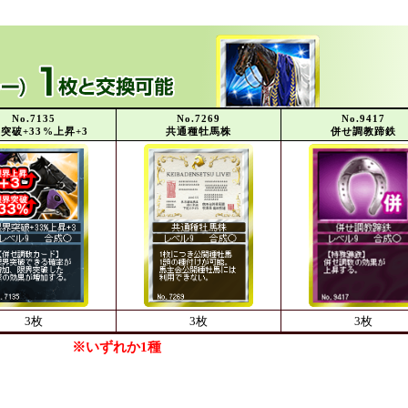
No.7135
No.7269
No.9417
突破+33%上昇+3
共通種牡馬株
併せ調教蹄鉄
3枚
3枚
3枚
※いずれか1種