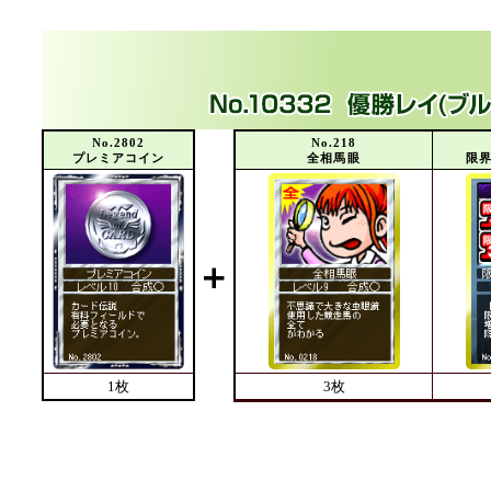
No.2802
No.218
プレミアコイン
全相馬眼
限界
＋
1枚
3枚