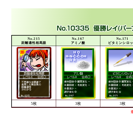
No.215
No.167
No.171
距離適性相馬眼
アミノ酸
ビタミンシロ
5枚
3枚
3枚