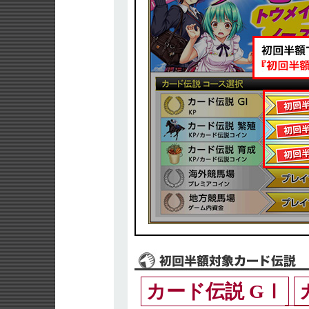
カード伝説 GⅠ