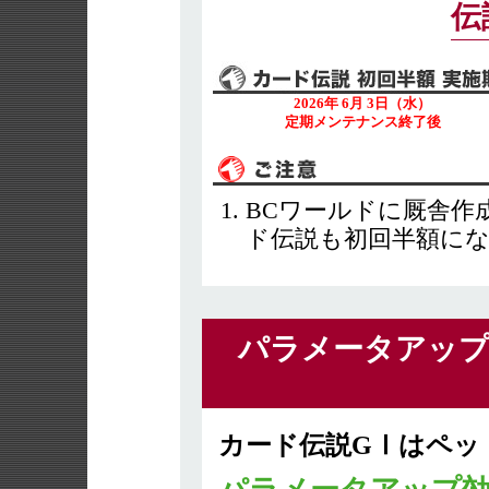
伝
2026年 6月 3日（水）
定期メンテナンス終了後
BCワールドに厩舎作
ド伝説も初回半額に
パラメータアップ
カード伝説GⅠはペッ