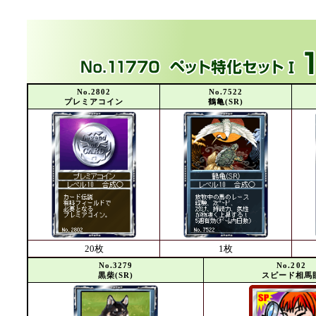
No.2802
No.7522
プレミアコイン
鶴亀(SR)
20枚
1枚
No.3279
No.202
黒柴(SR)
スピード相馬