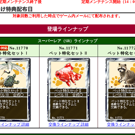
定期メンテナンス終了後
定期メンテナンス開始（14：0
対象回数ご利用した時点でゲーム内メールにて配布されます。
登場ラインナップ
スーパーレア（SR）ラインナップ
No.11770
No.11771
No.1177
ト特化セットⅠ
ペット特化セットⅡ
ペット特化セ
ラインナップ 詳細
交換ラインナップ 詳細
交換ラインナッ