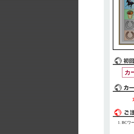
カ
BCワ