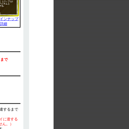
インナップ
詳細
）まで
に達するまで
。
レイに達する
せん。）
す。