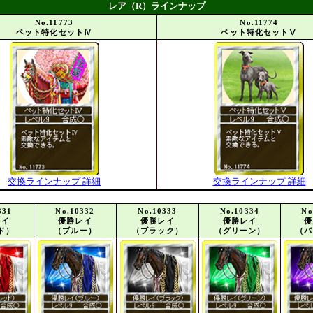
レア（R）ラインナップ
No.11773
No.11774
ペット特化セットⅣ
ペット特化セットⅤ
交換ラインナップ 詳細
交換ラインナップ 詳細
331
No.10332
No.10333
No.10334
No
レイ
優勝レイ
優勝レイ
優勝レイ
優
ド）
（ブルー）
（ブラック）
（グリーン）
（パ