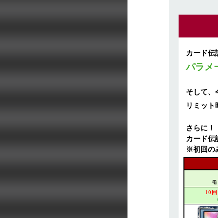
カード伝
パラメ
そして、
リミット
さらに！
カード伝
※初回の
モ
10