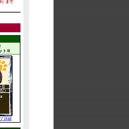
0）まで
2
ットⅢ
プ 詳細