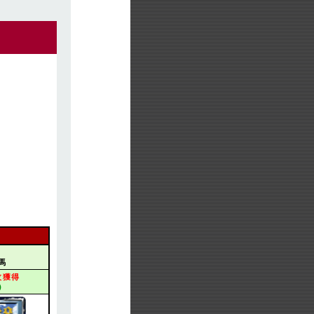
3
馬
枚獲得
）