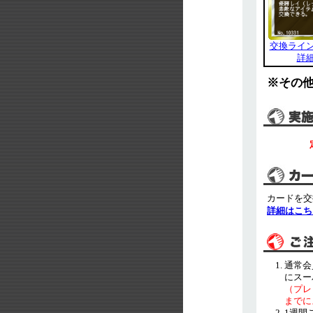
交換ライ
詳
※その
カードを交
詳細はこち
通常会
にスー
（プレ
までに
1週間