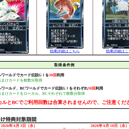
効果詳細はこちら
効果詳細はこ
取得条件例
ルワールドでカード伝説GⅠを
30回
利用
まけカードを枚数分取得
ルワールド、BCワールドでカード伝説GⅠをそれぞれ
30回
利用
まけカードをローカル、BCそれぞれで枚数分取得
カルとBCでご利用回数は合算されませんので、ご注意くだ
2026年 6月 3日（水）
2026年 6月 10日（水）
～