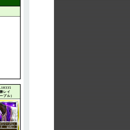
.10335
勝レイ
ープル）