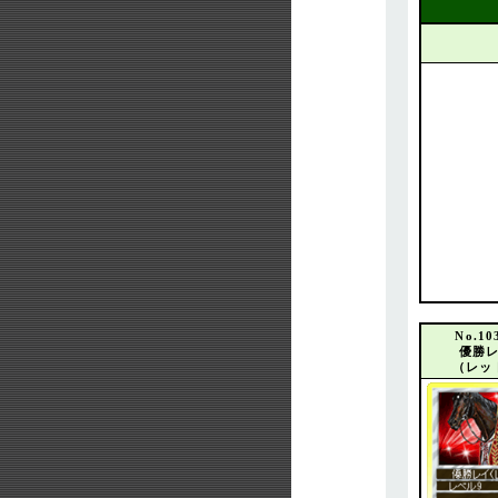
No.10
優勝
（レッ