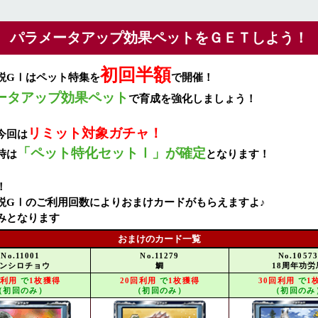
パラメータアップ効果ペットをＧＥＴしよう！
初回半額
説GⅠはペット特集を
で開催！
ータアップ効果ペット
で育成を強化しましょう！
リミット対象ガチャ！
今回は
「ペット特化セットⅠ」が確定
時は
となります！
！
説GⅠのご利用回数によりおまけカードがもらえますよ♪
みとなります
おまけのカード一覧
No.11001
No.11279
No.1057
ンシロチョウ
鯛
18周年功労
回利用
で
1枚獲得
20回利用
で
1枚獲得
30回利用
で
1
（初回のみ）
（初回のみ）
（初回のみ