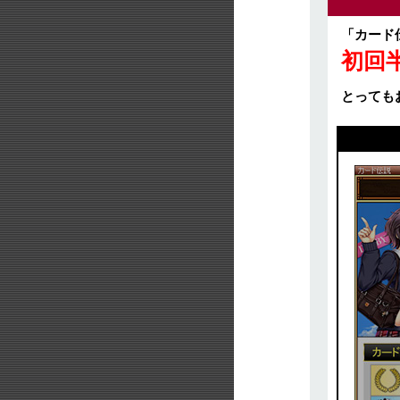
「カード
初回
とっても