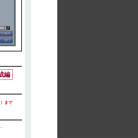
成編
0）まで
す。