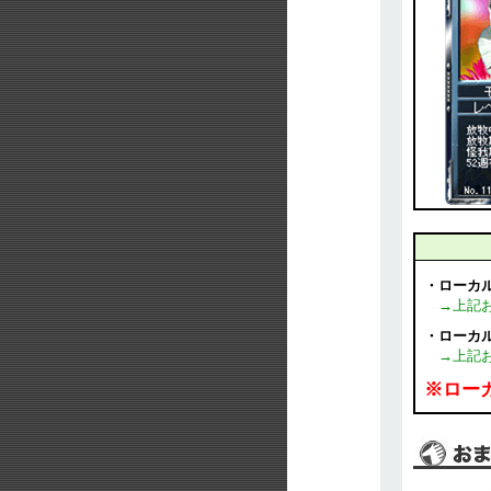
・ローカ
→上記お
・ローカ
→上記お
※ロー