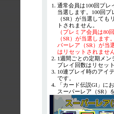
通常会員は100回プ
当選します。100回
（SR）が当選しても
トされません。
（プレミア会員は80
（SR）が当選します
パーレア（SR）が当
はリセットされませ
1週間ごとの定期メン
プレイ回数はリセッ
10連プレイ時のアイ
です。
「カード伝説GI」に
スーパーレア（SR）