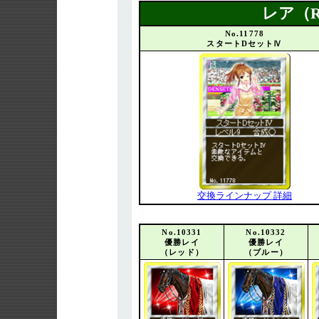
レア（
No.11778
スタートDセットⅣ
交換ラインナップ 詳細
No.10331
No.10332
優勝レイ
優勝レイ
（レッド）
（ブルー）