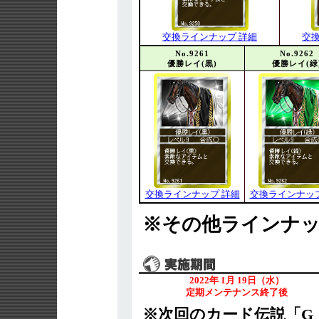
交換ラインナップ 詳細
交
No.9261
No.9262
優勝レイ(黒)
優勝レイ(緑
交換ラインナップ 詳細
交換ラインナップ
※その他ラインナ
2022年 1月 19日（水）
定期メンテナンス終了後
※次回のカード伝説「G