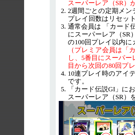
スーパーレア（SR）
2週間ごとの定期メン
プレイ回数はリセッ
通常会員は 「カード伝
にスーパーレア（SR
の100回プレイ以内
（プレミア会員は「カ
し、5番目にスーパー
目から次回の80回プ
10連プレイ時のアイ
です。
「カード伝説GI」に
スーパーレア（SR）