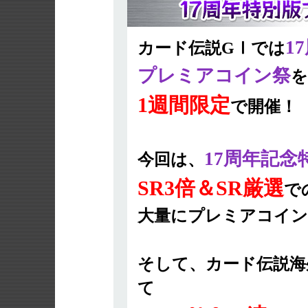
1
カード伝説GⅠでは
プレミアコイン祭
を
1週間限定
で開催！
17周年記
今回は、
SR3倍＆SR厳選
で
大量にプレミアコイン
そして、カード伝説海
て