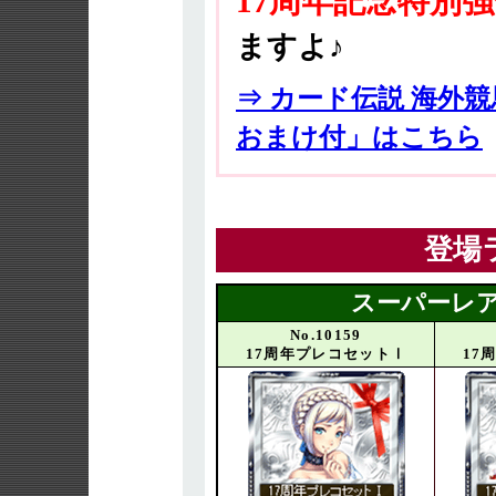
17周年記念特別
ますよ♪
⇒ カード伝説 海外競馬
おまけ付」はこちら
登場
スーパーレア
No.10159
17周年プレコセットⅠ
17