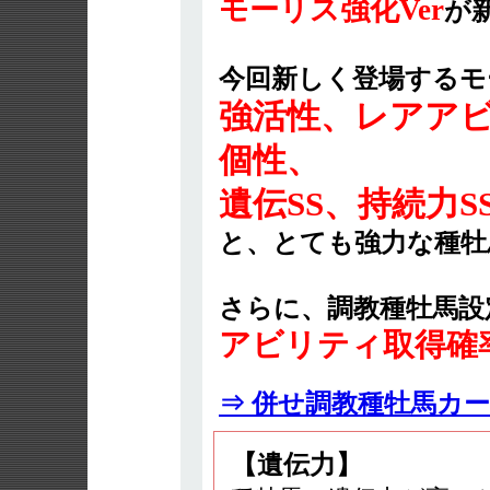
モーリス強化Ver
が
今回新しく登場するモ
強活性、レアアビ
個性、
遺伝SS、持続力S
と、とても強力な種牡
さらに、調教種牡馬設
アビリティ取得確
⇒ 併せ調教種牡馬カ
【遺伝力】