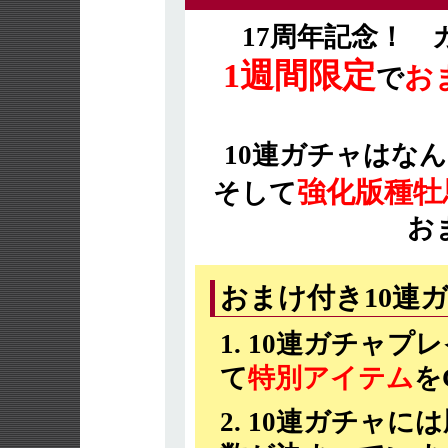
17周年記念！ 
1週間限定
お
で
10連ガチャはな
強化版種牡
そして
お
おまけ付き10連
10連ガチャプ
て
特別アイテム
を
10連ガチャに