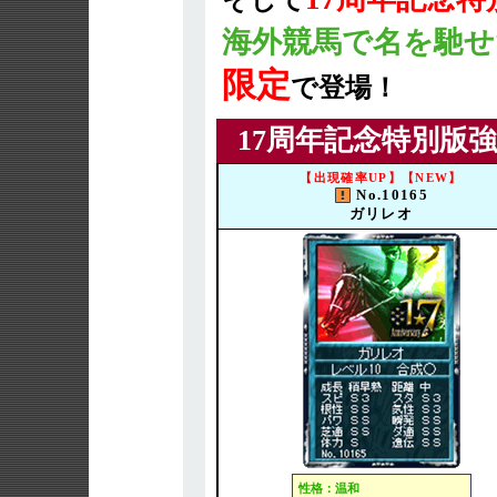
そして
海外競馬で名を馳せ
限定
で登場！
17周年記念特別版
【出現確率UP】【NEW】
No.10165
ガリレオ
性格：温和