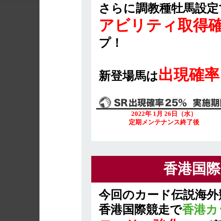
さらに調教種牡馬設定
アビリティ取得確
プ！
出現確率
新登場馬は
2022年 1月 26日（水）
定期メンテナンス終了後
香港国際
今回のカード伝説海外
香港国際競走で
香港カ