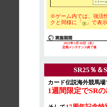
リファー
※ゲーム内では、強活
クと同様に「
」で表
2022年 1月 26日（水）
定期メンテナンス終了後
SR25％
カード伝説海外競馬場
1週間限定でSRの
17周年記念