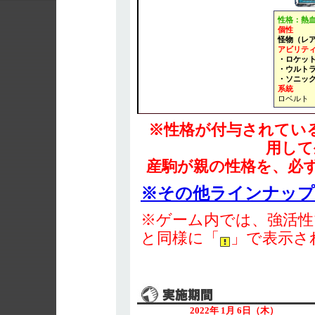
性格：熱
個性
怪物（レ
アビリテ
・ロケッ
・ウルト
・ソニッ
系統
ロベルト
※性格が付与されてい
用して
産駒が親の性格を、必
※その他ラインナッ
※ゲーム内では、強活性
と同様に「
」で表示さ
2022年 1月 6日（木）