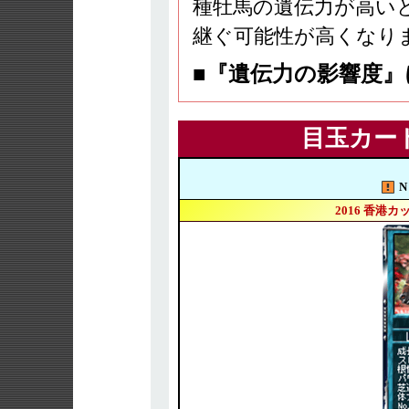
種牡馬の遺伝力が高い
継ぐ可能性が高くなり
■『遺伝力の影響度
目玉カー
N
2016 香港カ