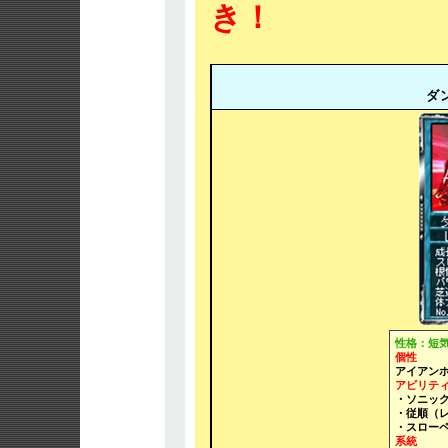
き！
ダ
性格：短
個性
アイアン
アビリテ
・ソニッ
・従順（
・スローペ
系統