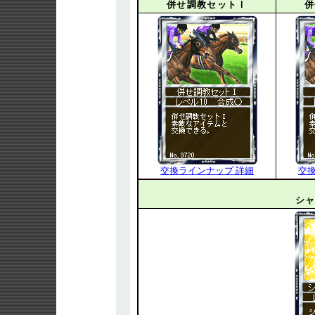
併せ調教セットⅠ
併
交換ラインナップ 詳細
交
シャ