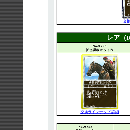
交換
レア（
No.9723
併せ調教セットⅣ
交換ラインナップ 詳細
No.9258