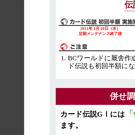
伝
2021年 1月 20日（水）
定期メンテナンス終了後
BCワールドに厩舎作
ド伝説も初回半額に
併せ調
「
カード伝説GⅠには
ます。