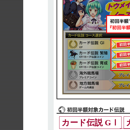
カード伝説 GⅠ