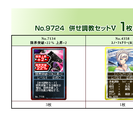
No.7134
No.4358
限界突破+22% 上昇+2
ｽﾉｰﾌｪｱﾘｰ(R
3枚
1枚