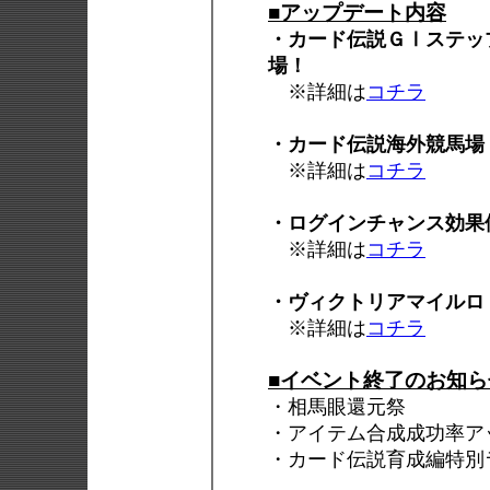
■アップデート内容
・カード伝説ＧⅠステッ
場！
※詳細は
コチラ
・カード伝説海外競馬場
※詳細は
コチラ
・ログインチャンス効果
※詳細は
コチラ
・ヴィクトリアマイルロ
※詳細は
コチラ
■イベント終了のお知ら
・相馬眼還元祭
・アイテム合成成功率ア
・カード伝説育成編特別