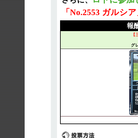
さらに、
「No.2553 ガルシ
報
【
グ