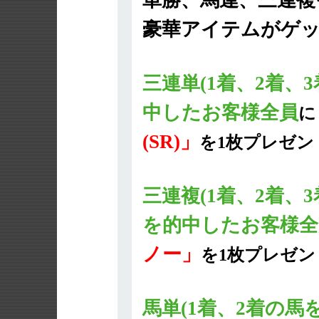
単勝、馬連、三連複
豪華アイテムがゲ
三連単(1着、2着、
中したお客様全員
に
(SR)」
を1枚プレゼン
三連複(1着、2着、
を的中したお客様全
ノー」
を1枚プレゼン
馬単(1着、2着の馬