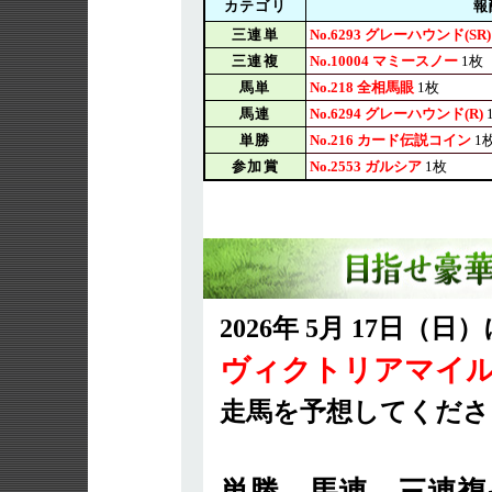
カテゴリ
報
三連単
No.6293 グレーハウンド(SR)
三連複
No.10004 マミースノー
1枚
馬単
No.218 全相馬眼
1枚
馬連
No.6294 グレーハウンド(R)
単勝
No.216 カード伝説コイン
1
参加賞
No.2553 ガルシア
1枚
2026年 5月 17日（
ヴィクトリアマイ
走馬を予想してくださ