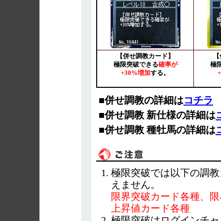
【併せ調教カード】
【
極限突破できる
確率が
極
+30%増加
する。
■併せ調教の詳細は
コチラ
■併せ調教 新仕様の詳細は
■併せ調教 種牡馬の詳細は
極限突破では以下の調教
えません。
限界突破カード各種、限
上昇値カード各種
極限突破はログインチャ