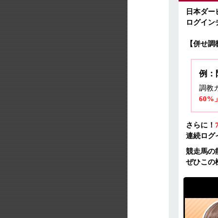
日本ダー
ログイン
【併せ調
例：
調教
60%
さらに！
連続ログ
競走馬の
ぜひこの