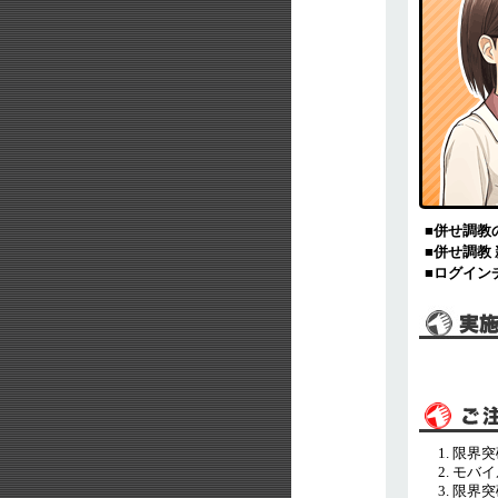
■併せ調教
■併せ調教
■ログイン
限界突
モバイ
限界突