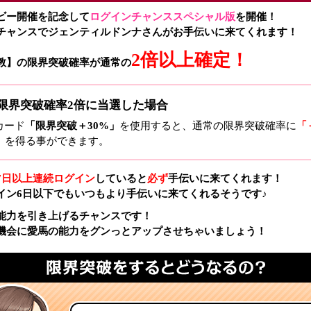
ビー開催を記念して
ログインチャンススペシャル版
を開催！
チャンスでジェンティルドンナさんがお手伝いに来てくれます！
2倍以上確定！
教】の限界突破確率が通常の
限界突破確率2倍に当選した場合
カード
「限界突破＋30%」
を使用すると、通常の限界突破確率に
「
」
を得る事ができます。
7日以上連続ログイン
していると
必ず
手伝いに来てくれます！
イン6日以下でもいつもより手伝いに来てくれるそうです♪
能力を引き上げるチャンスです！
機会に愛馬の能力をグンっとアップさせちゃいましょう！