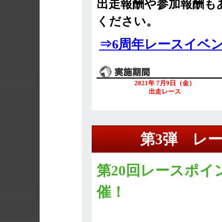
出走報酬や参加報酬も
ください。
⇒6周年レースイベ
2021年 7月9日（金）
出走レース
第3弾 レ
第20回レースポイ
催！