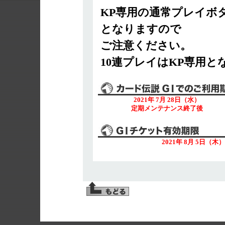
KP専用の通常プレイボ
となりますので
ご注意ください。
10連プレイはKP専用と
2021年 7月 28日（水）
定期メンテナンス終了後
2021年 8月 5日（