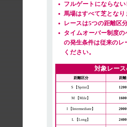
フルゲートにならない
馬場はすべて芝となり
レースは5つの距離区
タイムオーバー制度の
の発生条件は従来のレ
ください。
対象レース
距離区分
距離
S 【Sprint】
1200
M 【Mile】
1600
I 【Intermediate】
2000
L 【Long】
2400