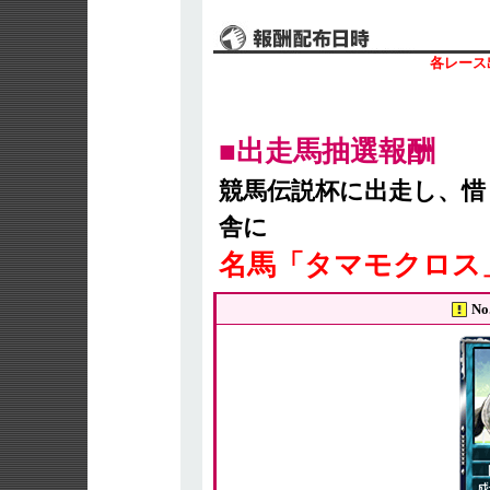
各レース
■出走馬抽選報酬
競馬伝説杯に出走し、惜
舎に
名馬「タマモクロス
N