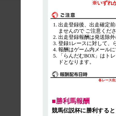
※いずれ
出走登録後、出走確定前
ませんので ご注意くだ
出走登録報酬は発送除外
登録1レースに対して、ら
報酬はゲーム内メールに
「らんだむBOX」はト
ドとなります。
各レース出
■勝利馬報酬
競馬伝説杯に勝利すると