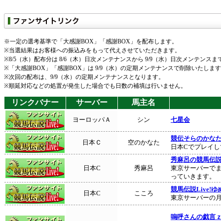
※一定の選考基準で「大感謝BOX」「感謝BOX」を配布します。
※当選結果はお客様への振込みをもって代えさせていただきます。
※8/5（水）配布分は 8/6（木）日次メンテナンスから 9/9（水）日次メンテンス
※「大感謝BOX」「感謝BOX」は 9/9（水）の定期メンテナンスで削除いたし
※次回の配布は、9/9（水）の定期メンテナンスとなります。
※順延対応などの処置が発生した場合でも日数の補填は行いません。
リンクバナー
サーバー
馬主名
ヨーロッパＡ
シン
七星会
競伝そらのかな
日本Ｃ
空のかなた
日本Cでプレイ
秀麻呂の競馬伝
日本C
秀麻呂
東京サーバーで
っていきます。
競馬伝説Live!
日本C
こころ
東京サーバーの
嗚呼さんの戯言