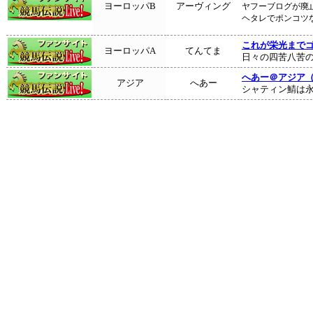
ヤフーブログが廃
ヨーロッパB
アーヴィング
ヘタレでポンコツ
これが栄光まで
ヨーロッパA
てんてま
日々の四苦八苦
へあー＠アジア
アジア
へあー
シャティン鯖は