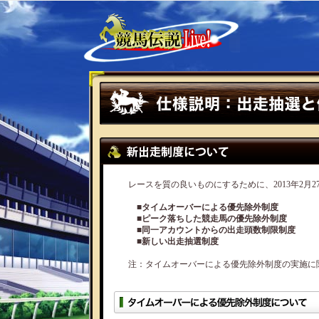
レースを質の良いものにするために、2013年2月
■タイムオーバーによる優先除外制度
■ピーク落ちした競走馬の優先除外制度
■同一アカウントからの出走頭数制限制度
■新しい出走抽選制度
注：タイムオーバーによる優先除外制度の実施に関