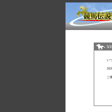
5
い
20
ご