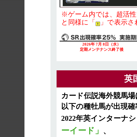
※ゲーム内では、超活性
と同様に「
」で表示さ
2026年 7月 8日（水）
定期メンテナンス終了後
英
カード伝説海外競馬場
以下の種牡馬が出現確
2022年英インターナ
ーイード」
、