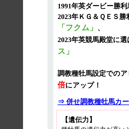
1991年英ダービー勝利
2023年ＫＧ＆ＱＥＳ
「フクム」
、
2023年英競馬殿堂に
ス」
調教種牡馬設定でのア
倍
にアップ！
⇒ 併せ調教種牡馬カ
【遺伝力】