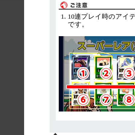
10連プレイ時のアイ
です。