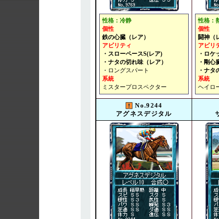
性格：冷静
性格：
個性
個性
鉄の心臓（レア）
闘神（
アビリティ
アビリ
・スローペースS(レア)
・ロケ
・ナタの切れ味（レア）
・剛心
・ロングスパート
・ナタ
系統
系統
ミスタープロスペクター
ヘイロ
No.9244
アグネスデジタル