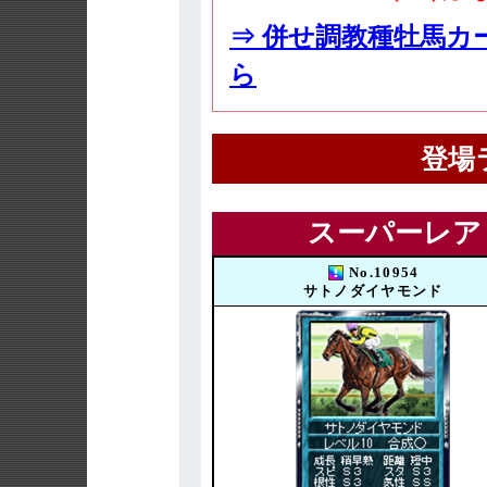
⇒ 併せ調教種牡馬カ
ら
登場
スーパーレア
No.10954
サトノダイヤモンド