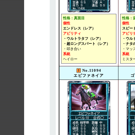
性格：真面目
性格：
個性
個性
エンドレス（レア）
スピー
アビリティ
アビリ
・ウルトラタフ（レア）
・ウル
・超ロングスパート（レア）
・ナタ
・叩き合い
・マッ
系統
系統
ヘイロー
ミスタ
No.11094
エピファネイア
ゴ