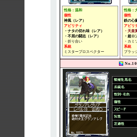
性格：温和
性格：
個性
個性
神風（レア）
鉄の心
アビリティ
アビリ
・ナタの切れ味（レア）
・天皇
・不屈の闘志（レア）
・超ロ
・折り合い
・カミ
系統
系統
ミスタープロスペクター
ブラッ
No.