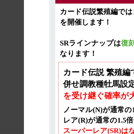
カード伝説繁殖編では
を開催します！
SRラインナップは
復
なります！
カード伝説 繁殖
併せ調教種牡馬設
を受け継ぐ確率が大
ノーマル(N)が通常の1
レア(R)が通常の1.5
スーパーレア(SR)は