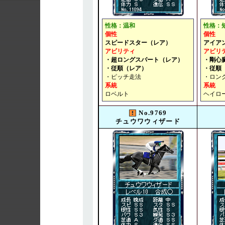
性格：温和
性格：
個性
個性
スピードスター（レア）
アイア
アビリティ
アビリ
・超ロングスパート（レア）
・剛心
・従順（レア）
・従順
・ピッチ走法
・ロン
系統
系統
ロベルト
ヘイロ
No.9769
チュウワウィザード