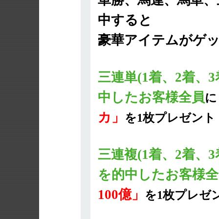
単勝、馬連、馬単、
中すると
豪華アイテムがゲ
三連単(1着、2着、
中したお客様全員
に
カ」
を1枚プレゼント
三連複(1着、2着、
を的中したお客様全
100億」
を1枚プレゼ