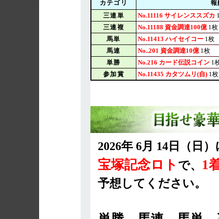
カテゴリ
報
三連単
No.11116 サイレンススズカ
三連複
No.11188 資金調達100億
1枚
馬単
No.11413 ハイセイコー
1枚
馬連
No..201 資金調達10億
1枚
単勝
No.216 カード伝説コイン
1
参加賞
No.11435 カタツムリ(自)
1枚
2026年 6月 14日（
宝塚記念ロト
1
で、
予想してください。