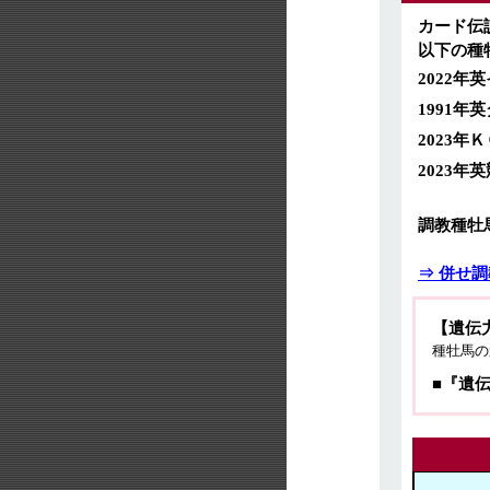
カード伝
以下の種
2022
1991年
2023
2023年
調教種牡
⇒ 併せ
【遺伝
種牡馬の
■『遺