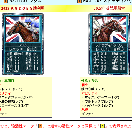
No.11086 フクム
No.11087 ストラディバ
2023 ＫＧ＆ＱＥＳ勝利馬
2023年英競馬殿堂
格：真面目
性格：呑気
性
個性
ンドレス（レア）
鉄の心臓（レア）
ビリティ
アビリティ
ソニックフォーム(レア)
・マッスルアーマー(レア)
不屈の闘志(レア)
・ウルトラタフ(レア)
スローペースＳ(レア)
・ハイペースＳ(レア)
統
系統
ンチヒ
ダンチヒ
では、強活性マーク「
」は通常の活性マークと同様に「
」で表示されま