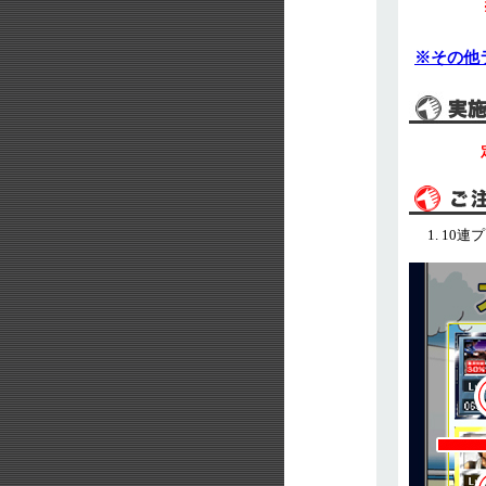
※その他
10連