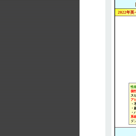
2022年
性
個
ス
ア
・
・
・
系
ダ