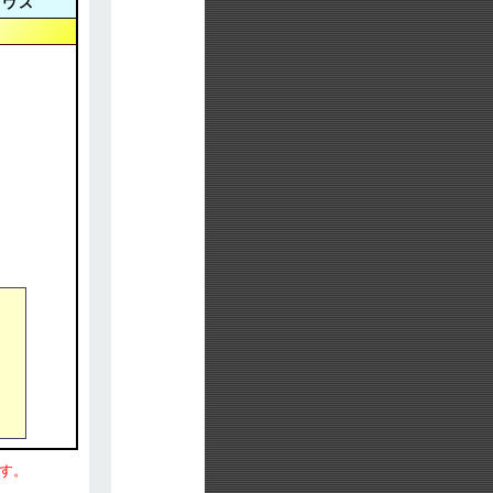
リウス
す。