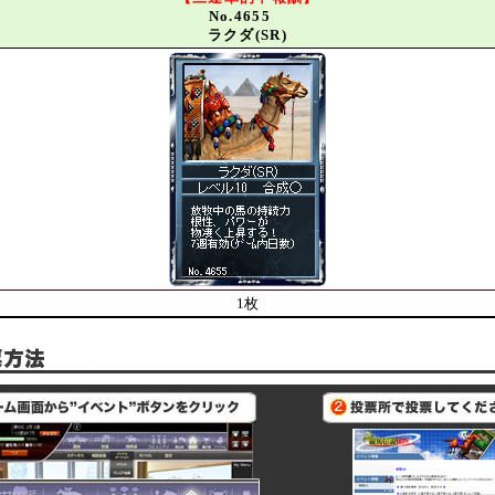
No.4655
ラクダ(SR)
1枚