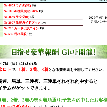
No.4655 ラクダ(SR)
1枚
No.10856 極限突破+50％
1枚
No.4656 ラクダ(R)
1枚
2026年 6月
定期メンテ
No.2997 生産ガイドブック
1枚
No.216 カード伝説コイン
1枚
No.632 現相馬眼
1枚
 6月 7日（日）に行われる
念ロト
1着、2着、3着
で、
となる競走馬を予想してください。
馬連、馬単、三連複、三連単それぞれ的中すると
イテムがゲットできます。
(1着、2着、3着の馬を着順通り)予想を的中したお客
655 ラクダ(SR)」