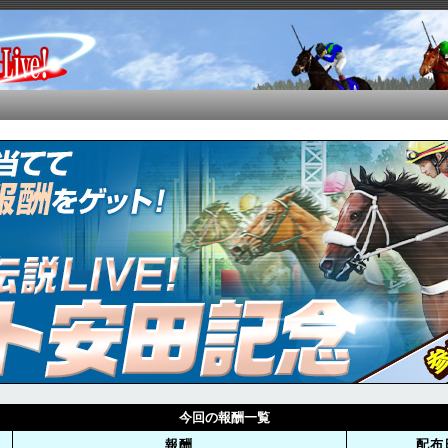
今回の報酬一覧
報酬
配布