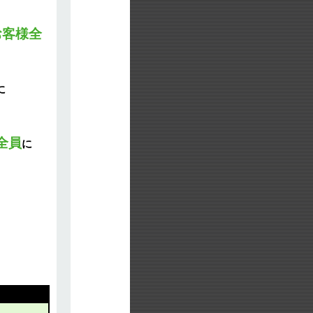
お客様全
に
全員
に