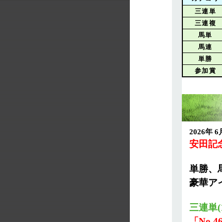
三連単
三連複
馬単
馬連
単勝
参加賞
2026年
安田記
単勝、
豪華ア
三連単
「No.4