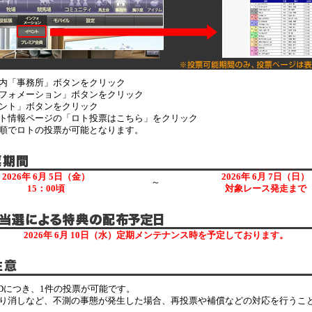
内「事務所」ボタンをクリック
フォメーション」ボタンをクリック
ント」ボタンをクリック
ト情報ページの「ロト投票はこちら」をクリック
順でロトの投票が可能となります。
2026年 6月 5日（金）
2026年 6月 7日（日）
～
15：00頃
対象レース発走まで
2026年 6月 10日（水）定期メンテナンス時を予定しております。
IDにつき、1件の投票が可能です。
り消しなど、不測の事態が発生した場合、再投票や補償などの対応を行うこ