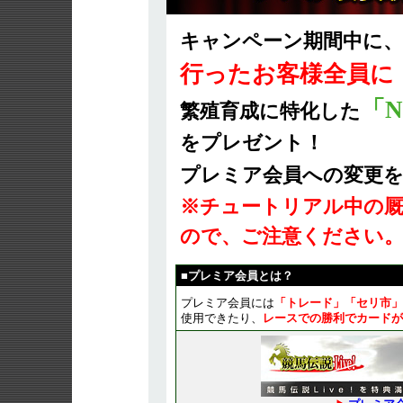
キャンペーン期間中に、
行ったお客様全員に
「N
繁殖育成に特化した
をプレゼント！
プレミア会員への変更
※チュートリアル中の厩
ので、ご注意ください
■
プレミア会員
とは？
プレミア会員には
「トレード」「セリ市」
使用できたり、
レースでの勝利でカードが