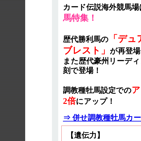
カード伝説海外競馬場
馬特集！
「デュ
歴代勝利馬の
ブレスト」
が再登場
また歴代豪州リーディ
刻で登場！
ア
調教種牡馬設定での
2倍
にアップ！
⇒ 併せ調教種牡馬カ
【遺伝力】