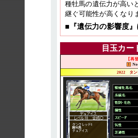
種牡馬の遺伝力が高い
継ぐ可能性が高くなり
■『遺伝力の影響度
目玉カー
【再
No
2022 