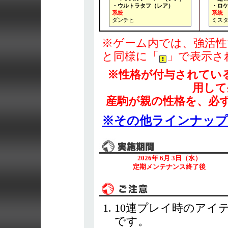
・ウルトラタフ（レア）
・ロ
系統
系統
ダンチヒ
ミス
※ゲーム内では、強活性
と同様に「
」で表示さ
※性格が付与されてい
用して
産駒が親の性格を、必
※その他ラインナッ
2026年 6月 3日（水）
定期メンテナンス終了後
10連プレイ時のアイ
です。