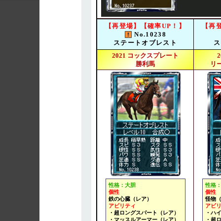
【再登場】【確率UP！】
【再
No.10238
ステートオブレスト
ス
2021 コックスプレート
2
勝利馬
リ
性格：大胆
性格
個性
個性
鉄の心臓（レア）
怪物
アビリティ
アビ
・超ロングスパート（レア）
・ハイ
・マッスルアーマー（レア）
・超