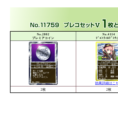
No.2802
No.4114
プレミアコイン
ｼﾞｪﾝﾃｨﾙﾄﾞﾝﾅ(
効果詳細はこ
2枚
2枚