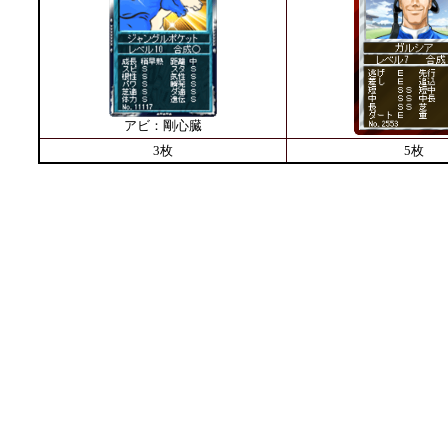
アビ：剛心臓
3枚
5枚