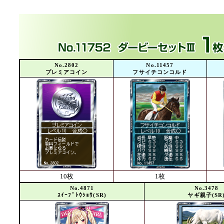
No.2802
No.11457
プレミアコイン
フサイチコンコルド
10枚
1枚
No.4871
No.3478
ｽｲｰﾌﾟﾄｳｼｮｳ(SR)
ヤギ親子(SR