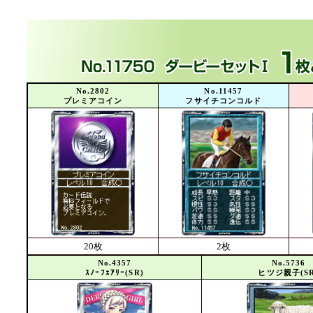
No.2802
No.11457
プレミアコイン
フサイチコンコルド
20枚
2枚
No.4357
No.5736
ｽﾉｰﾌｪｱﾘｰ(SR)
ヒツジ親子(SR