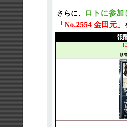
ロトに参加
さらに、
「No.2554 金田元」
報
【
移管