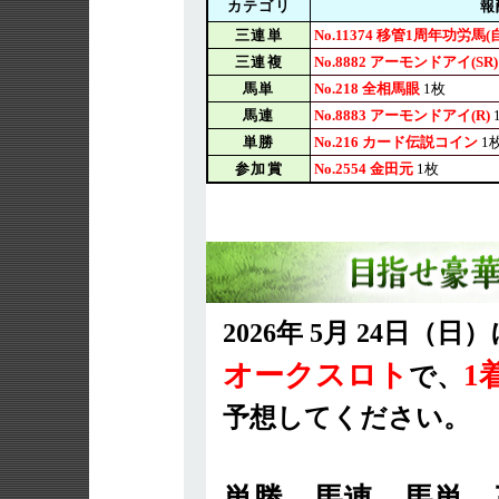
カテゴリ
報
三連単
No.11374 移管1周年功労馬(
三連複
No.8882 アーモンドアイ(SR)
馬単
No.218 全相馬眼
1枚
馬連
No.8883 アーモンドアイ(R)
単勝
No.216 カード伝説コイン
1
参加賞
No.2554 金田元
1枚
2026年 5月 24日（
オークスロト
1
で、
予想してください。