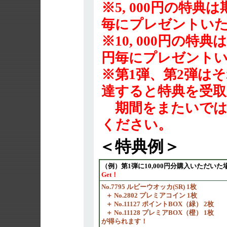
※5, 000円の特典
毎にプレゼントい
※10, 000円の特典
円毎にプレゼント
※第1弾、第2弾は
達すると特典を受取
期間をまたいでは
ください。
＜特典例＞
（例）第1弾に10,000円分購入いただいた
Get！
No.7795 ルビーウオッカ(SR) 1枚
＋ No.2802 プレミアコイン 1枚
＋ No.11127 ポイントBOX（緑） 2枚
＋ No.11128 プレミアBOX（橙） 1枚
が得られます！