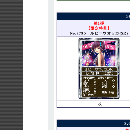
第1弾
【限定特典】
No.7795 ルビーウオッカ(SR)
1枚
2