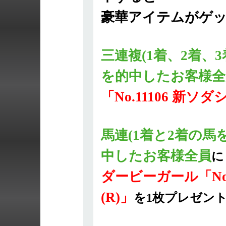
豪華アイテムがゲ
三連複(1着、2着、
を的中したお客様全
「No.11106 新ソダ
馬連(1着と2着の馬
中したお客様全員
に
ダービーガール「No
(R)」
を1枚プレゼン