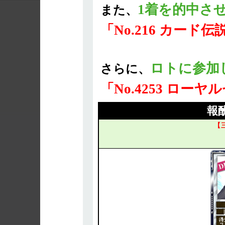
1着を的中さ
また、
「No.216 カード
ロトに参加
さらに、
「No.4253 ロー
報
【