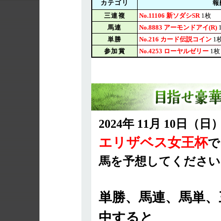
カテゴリ
報
三連複
No.11106 新ソダシSR
1枚
馬連
No.8883 アーモンドアイ(R)
単勝
No.216 カード伝説コイン
1
参加賞
No.4253 ローヤルゼリー
1枚
2024年 11月 10日
エリザベス女王杯
で
馬を予想してください
単勝、馬連、馬単、
中すると