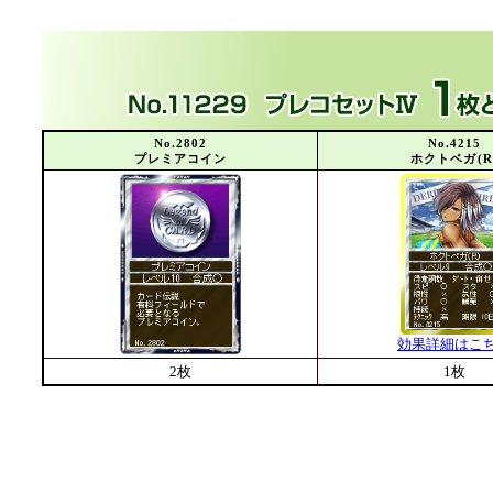
No.2802
No.4215
プレミアコイン
ホクトベガ(R
効果詳細はこ
2枚
1枚