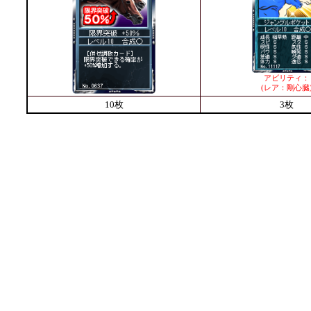
アビリティ：
(レア：剛心臓
10枚
3枚