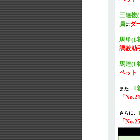
三連複
員
ダー
に
馬単(
調教助手
馬連(
ペット「
1
また、
「No.
さらに、
「No.2