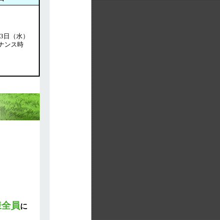
 23日（水）
ナンス時
様全員
に