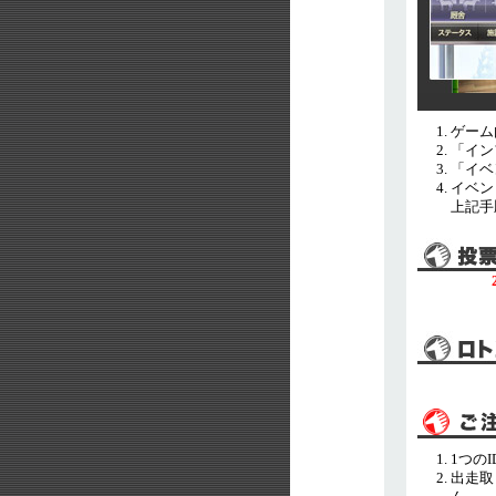
ゲーム
「イン
「イベ
イベン
上記手
1つの
出走取