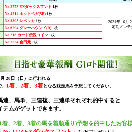
No.2773 EXダックスフント
1枚
No.4214 ホクトベガ(SR)
1枚
No.3395 レベッカ
1枚
2024年 10月
定期メンテ
No.6294 グレーハウンド(R)
1枚
No.216 カード伝説コイン
1枚
No.2554 金田元
1枚
 10月 20日（日）に行われる
1着、2着、3着
で、
となる競走馬を予想してください。
馬連、馬単、三連複、三連単それぞれ的中すると
イテムがゲットできます。
(1着、2着、3着の馬を着順通り)予想を的中したお客
No.2773 EXダックスフント」