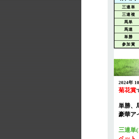
三連単
三連複
馬単
馬連
単勝
参加賞
2024年
菊花賞
単勝、
豪華ア
三連単
ペット「