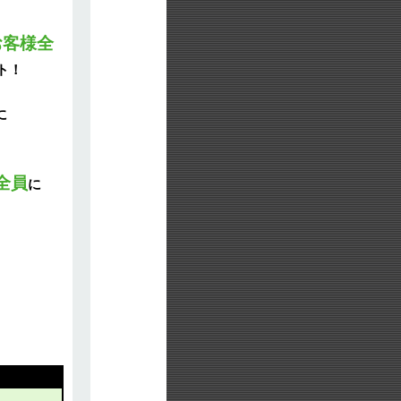
お客様全
ト！
に
全員
に