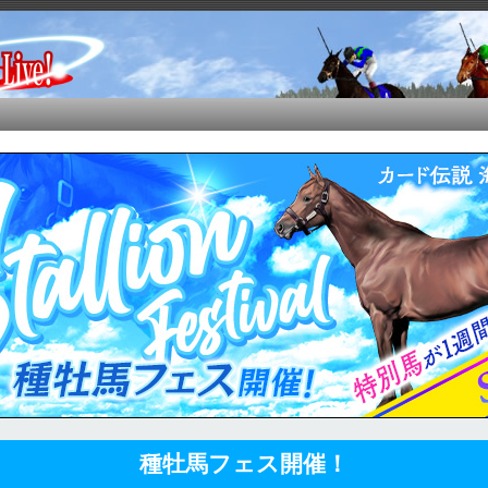
種牡馬フェス開催！