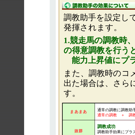
調教助手を設定し
発揮されます。
1.競走馬の調教時
の得意調教を行う
能力上昇値にプラ
また、調教時のコ
出た場合は、さら
す。
通常の調教に調教助
まあまあ
通常の調教 ＋ 調
調教成功
抜群
調教助手効果にプラ