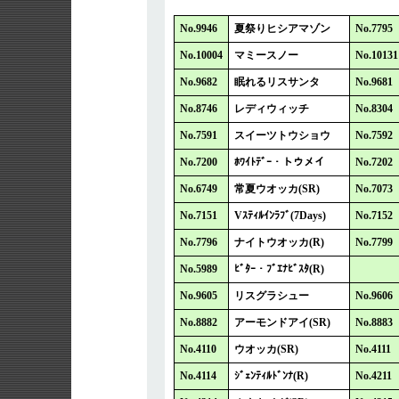
No.9946
夏祭りヒシアマゾン
No.7795
No.10004
マミースノー
No.10131
No.9682
眠れるリスサンタ
No.9681
No.8746
レディウィッチ
No.8304
No.7591
スイーツトウショウ
No.7592
No.7200
ﾎﾜｲﾄﾃﾞｰ・トウメイ
No.7202
No.6749
常夏ウオッカ(SR)
No.7073
No.7151
Vｽﾃｨﾙｲﾝﾗﾌﾞ(7Days)
No.7152
No.7796
ナイトウオッカ(R)
No.7799
No.5989
ﾋﾞﾀｰ・ﾌﾞｴﾅﾋﾞｽﾀ(R)
No.9605
リスグラシュー
No.9606
No.8882
アーモンドアイ(SR)
No.8883
No.4110
ウオッカ(SR)
No.4111
No.4114
ｼﾞｪﾝﾃｨﾙﾄﾞﾝﾅ(R)
No.4211