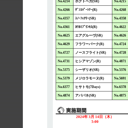
No.4214
ホクトベガ(SR)
No.4215
No.4266
ﾀﾞﾝｽﾊﾟｰﾄﾅｰ(R)
No.4268
No.4357
ｽﾉｰﾌｪｱﾘｰ(SR)
No.4358
No.4361
ｶﾜｶﾐﾌﾟﾘﾝｾｽ(R)
No.4622
No.4625
エアグルーヴ(SR)
No.4626
No.4629
フラワーパーク(R)
No.4724
No.4727
ノースフライト(SR)
No.4728
No.4731
ヒシアマゾン(R)
No.4871
No.5375
シーザリオ(SR)
No.5376
No.5379
メジロラモーヌ(R)
No.5691
No.6377
ヒサトモ(7Days)
No.6378
No.4874
アパパネ(SR)
No.4875
2024年 3月 14日（木）
5:00