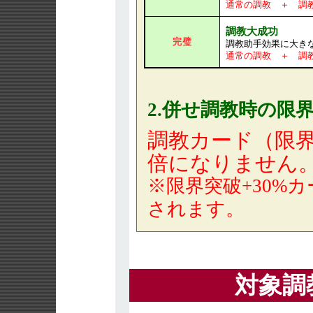
通常の調教 ＋ 調
調教大成功
完璧
調教助手効果に大き
通常の調教 ＋ 調
2.併せ調教時の限
調教カード（限界
倍になりません
※限界突破+30%カ
されます。
対象調