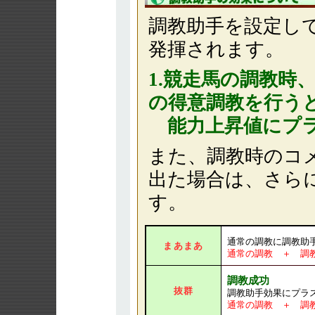
調教助手を設定し
発揮されます。
1.競走馬の調教時
の得意調教を行う
能力上昇値にプラ
また、調教時のコ
出た場合は、さら
す。
通常の調教に調教助
まあまあ
通常の調教 ＋ 調
調教成功
抜群
調教助手効果にプラ
通常の調教 ＋ 調