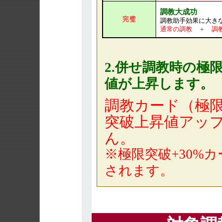
調教大成功
完璧
調教助手効果に大き
通常の調教 ＋ 調
2.併せ調教時の
極
値
が上昇します。
調教カード（極
突破上昇値アッ
ん。
※極限突破+30%カ
されます。