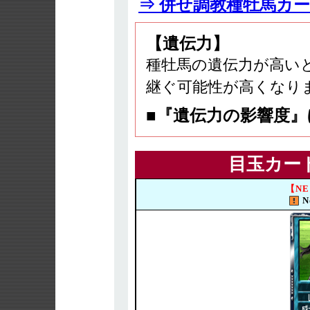
⇒ 併せ調教種牡馬カ
【遺伝力】
種牡馬の遺伝力が高い
継ぐ可能性が高くなり
■『遺伝力の影響度
目玉カー
【N
N