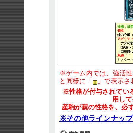
性格：短
個性
鉄の心臓
アビリテ
・ナタの切
・従順(レ
・自在脚(
系統
ミスター
※ゲーム内では、強活性
と同様に「
」で表示さ
※性格が付与されてい
用して
産駒が親の性格を、必
※その他ラインナッ