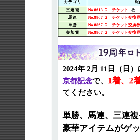
カテゴリ
報
三連複
No.8613 ＧⅠチケット
1枚
馬連
No.8867 ＧⅠチケット交換
単勝
No.8867 ＧⅠチケット交換
参加賞
No.8867 ＧⅠチケット交換
2024年 2月 11日（
1着、2
京都記念
で、
てください。
単勝、馬連、三連複
豪華アイテムがゲ