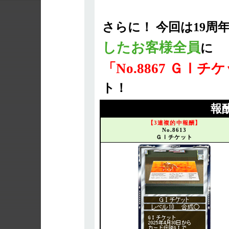
さらに！ 今回は19周
したお客様全員
に
「No.8867 ＧⅠ
ト！
報
【3連複的中報酬】
No.8613
ＧⅠチケット